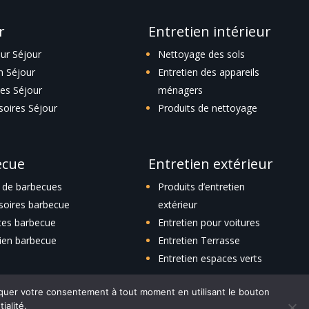
r
Entretien intérieur
eur Séjour
Nettoyage des sols
n Séjour
Entretien des appareils
es Séjour
ménagers
soires Séjour
Produits de nettoyage
ecue
Entretien extérieur
 de barbecues
Produits d’entretien
soires barbecue
extérieur
tes barbecue
Entretien pour voitures
tien barbecue
Entretien Terrasse
Entretien espaces verts
voquer votre consentement à tout moment en utilisant le bouton
ialité.