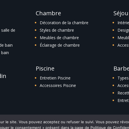
Chambre
Séjou
Décoration de la chambre
Intéri
salle de
Styles de chambre
Desig
Meubles de chambre
Meubl
 de bain
Éclairage de chambre
Acces
 bain
Piscine
Barb
din
Entretien Piscine
Types
Accessoires Piscine
Acces
Recet
Entre
 sur le site. Vous pouvez acceptez ou refuser le suivi. Vous pouvez ré
quer le consentement » présent dans la page de Politique de Confident