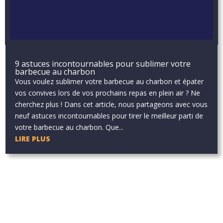
9 astuces incontournables pour sublimer votre
barbecue au charbon
Vous voulez sublimer votre barbecue au charbon et épater
vos convives lors de vos prochains repas en plein air ? Ne
cherchez plus ! Dans cet article, nous partageons avec vous
neuf astuces incontournables pour tirer le meilleur parti de
votre barbecue au charbon. Que...
LIRE PLUS
Aucun résultat
La page demandée est introuvable. Essayez d'affiner votre
recherche ou utilisez le panneau de navigation ci-dessus pour
localiser l'article.