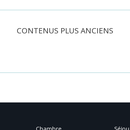
CONTENUS PLUS ANCIENS
he ou utilisez le panneau de navigation ci-dessus pour localiser l'art
Chambre
Séjou