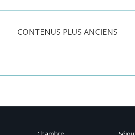
CONTENUS PLUS ANCIENS
he ou utilisez le panneau de navigation ci-dessus pour localiser l'art
Chambre
Séjou