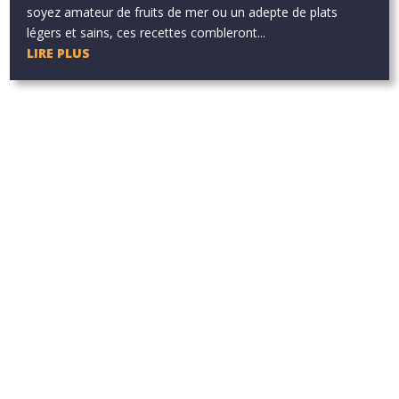
soyez amateur de fruits de mer ou un adepte de plats
légers et sains, ces recettes combleront...
LIRE PLUS
Aucun résultat
La page demandée est introuvable. Essayez d'affiner votre
recherche ou utilisez le panneau de navigation ci-dessus pour
localiser l'article.
Aucun résultat
La page demandée est introuvable. Essayez d'affiner votre
recherche ou utilisez le panneau de navigation ci-dessus pour
localiser l'article.
Aucun résultat
La page demandée est introuvable. Essayez d'affiner votre
recherche ou utilisez le panneau de navigation ci-dessus pour
localiser l'article.