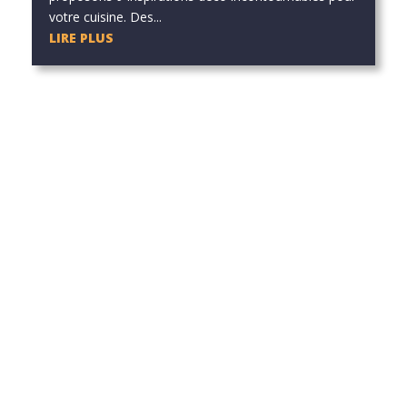
votre cuisine. Des...
LIRE PLUS
he ou utilisez le panneau de navigation ci-dessus pour localiser l'art
he ou utilisez le panneau de navigation ci-dessus pour localiser l'art
he ou utilisez le panneau de navigation ci-dessus pour localiser l'art
he ou utilisez le panneau de navigation ci-dessus pour localiser l'art