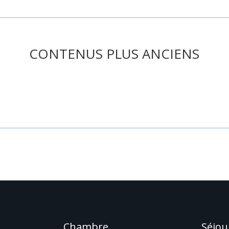
CONTENUS PLUS ANCIENS
he ou utilisez le panneau de navigation ci-dessus pour localiser l'art
Chambre
Séjou