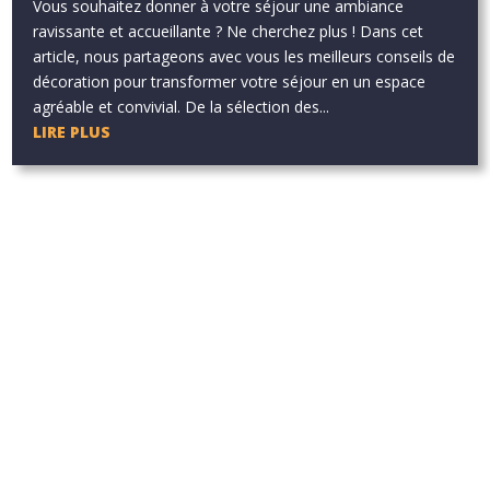
Vous souhaitez donner à votre séjour une ambiance
ravissante et accueillante ? Ne cherchez plus ! Dans cet
article, nous partageons avec vous les meilleurs conseils de
décoration pour transformer votre séjour en un espace
agréable et convivial. De la sélection des...
LIRE PLUS
Aucun résultat
La page demandée est introuvable. Essayez d'affiner votre
recherche ou utilisez le panneau de navigation ci-dessus pour
localiser l'article.
Aucun résultat
La page demandée est introuvable. Essayez d'affiner votre
recherche ou utilisez le panneau de navigation ci-dessus pour
localiser l'article.
Aucun résultat
La page demandée est introuvable. Essayez d'affiner votre