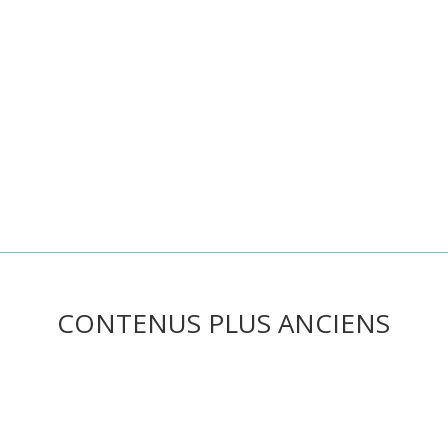
he ou utilisez le panneau de navigation ci-dessus pour localiser l'art
he ou utilisez le panneau de navigation ci-dessus pour localiser l'art
he ou utilisez le panneau de navigation ci-dessus pour localiser l'art
CONTENUS PLUS ANCIENS
he ou utilisez le panneau de navigation ci-dessus pour localiser l'art