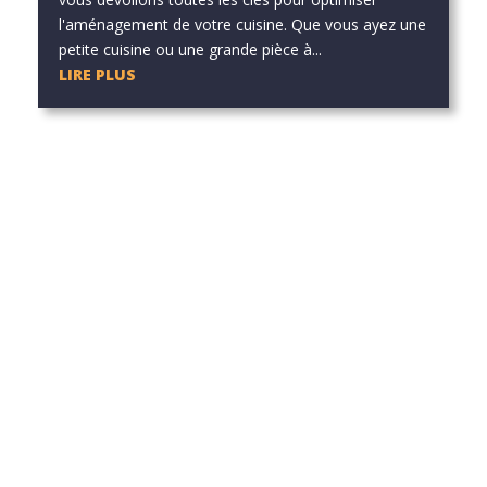
l'aménagement de votre cuisine. Que vous ayez une
petite cuisine ou une grande pièce à...
LIRE PLUS
he ou utilisez le panneau de navigation ci-dessus pour localiser l'art
he ou utilisez le panneau de navigation ci-dessus pour localiser l'art
he ou utilisez le panneau de navigation ci-dessus pour localiser l'art