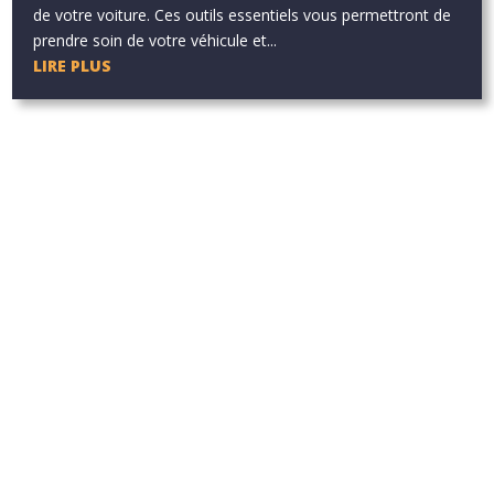
de votre voiture. Ces outils essentiels vous permettront de
prendre soin de votre véhicule et...
LIRE PLUS
Aucun résultat
La page demandée est introuvable. Essayez d'affiner votre
recherche ou utilisez le panneau de navigation ci-dessus pour
localiser l'article.
Aucun résultat
La page demandée est introuvable. Essayez d'affiner votre
recherche ou utilisez le panneau de navigation ci-dessus pour
localiser l'article.
Aucun résultat
La page demandée est introuvable. Essayez d'affiner votre
recherche ou utilisez le panneau de navigation ci-dessus pour
localiser l'article.