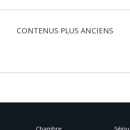
CONTENUS PLUS ANCIENS
he ou utilisez le panneau de navigation ci-dessus pour localiser l'art
Chambre
Séjou