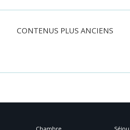
CONTENUS PLUS ANCIENS
he ou utilisez le panneau de navigation ci-dessus pour localiser l'art
Chambre
Séjou