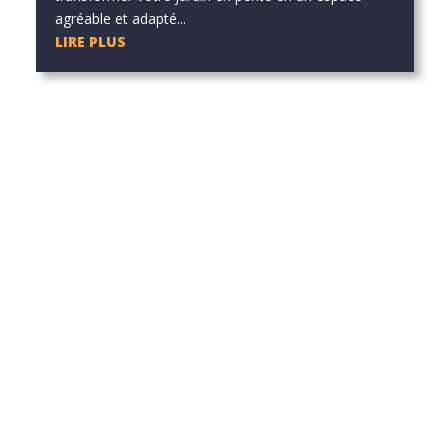
agréable et adapté...
LIRE PLUS
icle.
icle.
icle.
icle.