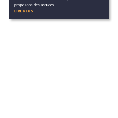
proposons des astuces...
LIRE PLUS
he ou utilisez le panneau de navigation ci-dessus pour localiser l'art
he ou utilisez le panneau de navigation ci-dessus pour localiser l'art
he ou utilisez le panneau de navigation ci-dessus pour localiser l'art
he ou utilisez le panneau de navigation ci-dessus pour localiser l'art