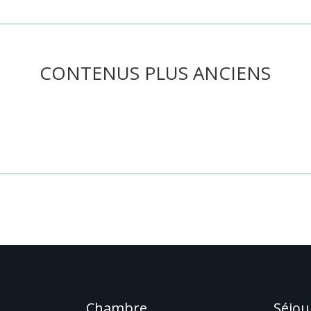
CONTENUS PLUS ANCIENS
he ou utilisez le panneau de navigation ci-dessus pour localiser l'art
Chambre
Séjou