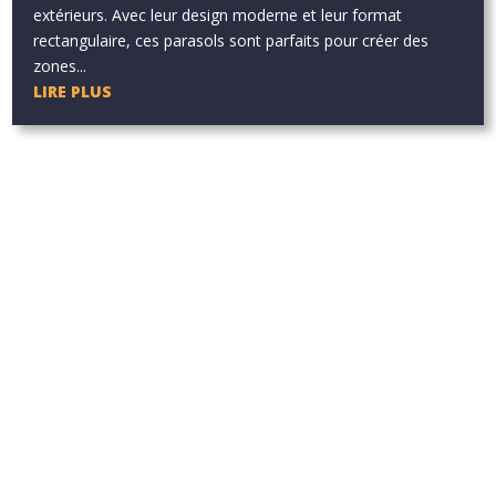
extérieurs. Avec leur design moderne et leur format
rectangulaire, ces parasols sont parfaits pour créer des
zones...
LIRE PLUS
Aucun résultat
La page demandée est introuvable. Essayez d'affiner votre
recherche ou utilisez le panneau de navigation ci-dessus pour
localiser l'article.
Aucun résultat
La page demandée est introuvable. Essayez d'affiner votre
recherche ou utilisez le panneau de navigation ci-dessus pour
localiser l'article.
Aucun résultat
La page demandée est introuvable. Essayez d'affiner votre
recherche ou utilisez le panneau de navigation ci-dessus pour
localiser l'article.