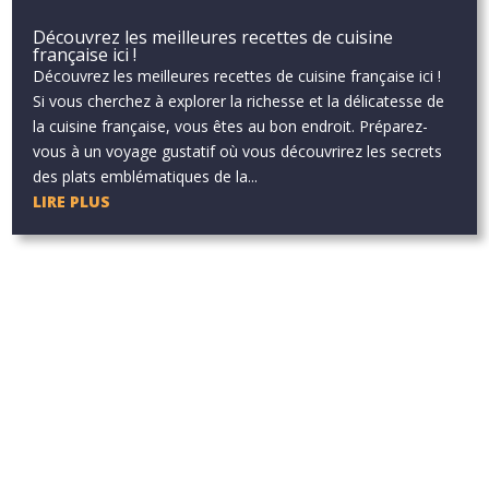
Découvrez les meilleures recettes de cuisine
française ici !
Découvrez les meilleures recettes de cuisine française ici !
Si vous cherchez à explorer la richesse et la délicatesse de
la cuisine française, vous êtes au bon endroit. Préparez-
vous à un voyage gustatif où vous découvrirez les secrets
des plats emblématiques de la...
LIRE PLUS
Aucun résultat
La page demandée est introuvable. Essayez d'affiner votre
recherche ou utilisez le panneau de navigation ci-dessus pour
localiser l'article.
Aucun résultat
La page demandée est introuvable. Essayez d'affiner votre
recherche ou utilisez le panneau de navigation ci-dessus pour
localiser l'article.