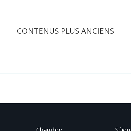
CONTENUS PLUS ANCIENS
he ou utilisez le panneau de navigation ci-dessus pour localiser l'art
Chambre
Séjou