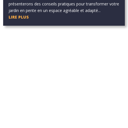
présenterons des conseils pratiques pour transformer votre
jardin en pente en un espace agréable et adapté...
LIRE PLUS
Aucun résultat
La page demandée est introuvable. Essayez d'affiner votre
recherche ou utilisez le panneau de navigation ci-dessus pour
localiser l'article.
Aucun résultat
La page demandée est introuvable. Essayez d'affiner votre
recherche ou utilisez le panneau de navigation ci-dessus pour
localiser l'article.
Aucun résultat
La page demandée est introuvable. Essayez d'affiner votre
recherche ou utilisez le panneau de navigation ci-dessus pour
localiser l'article.