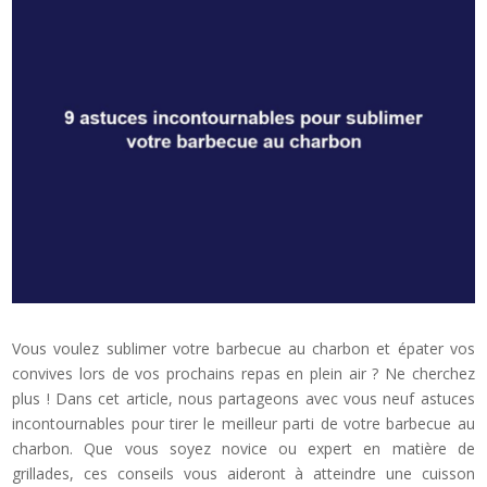
Vous voulez sublimer votre barbecue au charbon et épater vos
convives lors de vos prochains repas en plein air ? Ne cherchez
plus ! Dans cet article, nous partageons avec vous neuf astuces
incontournables pour tirer le meilleur parti de votre barbecue au
charbon. Que vous soyez novice ou expert en matière de
grillades, ces conseils vous aideront à atteindre une cuisson