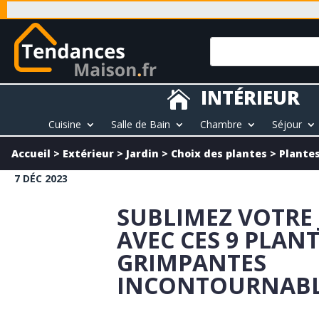
INTÉRIEUR

Cuisine
Salle de Bain
Chambre
Séjour
Accueil
>
Extérieur
>
Jardin
>
Choix des plantes
>
Plante
7 DÉC 2023
SUBLIMEZ VOTRE
AVEC CES 9 PLAN
GRIMPANTES
INCONTOURNABL