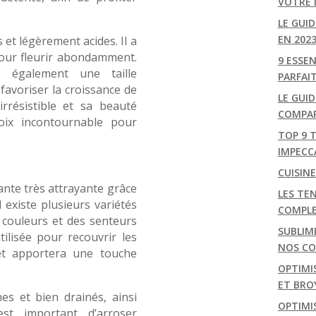
VOTRE 
LE GUI
EN 202
 et légèrement acides. Il a
pour fleurir abondamment.
9 ESSE
e également une taille
PARFAI
favoriser la croissance de
LE GUID
rrésistible et sa beauté
COMPAR
oix incontournable pour
TOP 9 
IMPECC
CUISIN
ante très attrayante grâce
LES TEN
 existe plusieurs variétés
COMPL
s couleurs et des senteurs
SUBLIM
tilisée pour recouvrir les
NOS CON
 et apportera une touche
OPTIMI
ET BRO
hes et bien drainés, ainsi
OPTIMIS
est important d’arroser