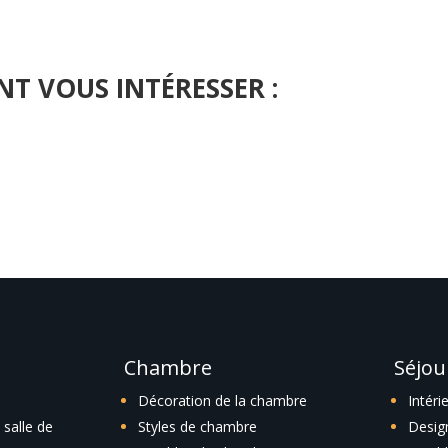
NT VOUS INTÉRESSER :
he ou utilisez le panneau de navigation ci-dessus pour localiser l'art
Chambre
Séjou
Décoration de la chambre
Intéri
salle de
Styles de chambre
Desig