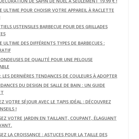
DÉCORATION DE SAPIN DE NOËL À SEULEMENT 19,99 € !
DE ULTIME POUR CHOISIR VOTRE APPAREIL À RACLETTE
3
NTIELS USTENSILES BARBECUE POUR DES GRILLADES
TES
E ULTIME DES DIFFÉRENTS TYPES DE BARBECUES :
ATIF
TONDEUSES DE QUALITÉ POUR UNE PELOUSE
ABLE
E: LES DERNIÈRES TENDANCES DE COULEURS À ADOPTER
DANCES DU DESIGN DE SALLE DE BAIN : UN GUIDE
ET
EZ VOTRE SÉJOUR AVEC LE TAPIS IDÉAL : DÉCOUVREZ
SEILS !
SEZ VOTRE JARDIN EN TAILLANT, COUPANT, ÉLAGUANT
YANT.
EZ LA CROISSANCE : ASTUCES POUR LA TAILLE DES