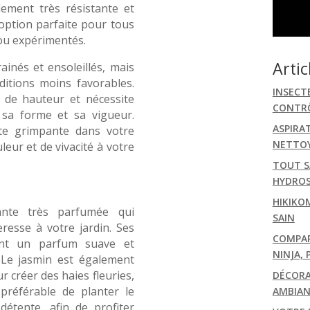
lement très résistante et
e option parfaite pour tous
 ou expérimentés.
Artic
ainés et ensoleillés, mais
itions moins favorables.
INSECT
 de hauteur et nécessite
CONTRÔ
 sa forme et sa vigueur.
ASPIRA
nte grimpante dans votre
NETTOY
eur et de vivacité à votre
TOUT S
HYDRO
HIKIKO
ante très parfumée qui
SAIN
esse à votre jardin. Ses
COMPARA
ent un parfum suave et
NINJA, 
. Le jasmin est également
ur créer des haies fleuries,
DÉCORA
t préférable de planter le
AMBIAN
étente, afin de profiter