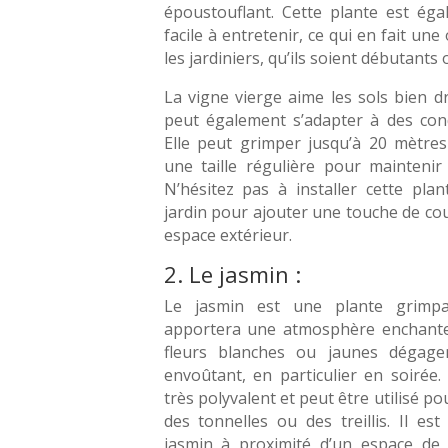
époustouflant. Cette plante est éga
facile à entretenir, ce qui en fait un
les jardiniers, qu’ils soient débutants
La vigne vierge aime les sols bien dr
peut également s’adapter à des cond
Elle peut grimper jusqu’à 20 mètres
une taille régulière pour maintenir
N’hésitez pas à installer cette pla
jardin pour ajouter une touche de coul
espace extérieur.
2. Le jasmin :
Le jasmin est une plante grimp
apportera une atmosphère enchanter
fleurs blanches ou jaunes dégag
envoûtant, en particulier en soirée
très polyvalent et peut être utilisé po
des tonnelles ou des treillis. Il es
jasmin à proximité d’un espace de d