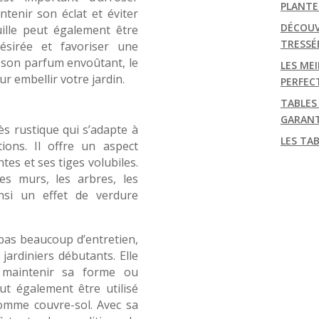
PLANTE
tenir son éclat et éviter
DÉCOUV
uille peut également être
TRESSÉ
ésirée et favoriser une
t son parfum envoûtant, le
LES MEI
ur embellir votre jardin.
PERFEC
TABLES
GARANT
ès rustique qui s’adapte à
LES TA
ions. Il offre un aspect
ntes et ses tiges volubiles.
les murs, les arbres, les
insi un effet de verdure
pas beaucoup d’entretien,
 jardiniers débutants. Elle
 maintenir sa forme ou
eut également être utilisé
omme couvre-sol. Avec sa