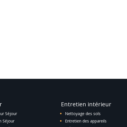
icle.
r
Entretien intérieur
eur Séjour
Nettoyage des sols
n Séjour
Entretien des appareils