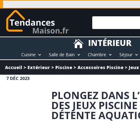
INTÉRIEUR

Cuisine
Salle de Bain
Chambre
Séjour
Accueil
>
Extérieur
>
Piscine
>
Accessoires Piscine
>
Jeux
7 DÉC 2023
PLONGEZ DANS L
DES JEUX PISCIN
DÉTENTE AQUATI