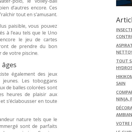
ter-polo, le volley-ball
 bien d’autres encore. Ces
fraîchir tout en s’amusant.
Artic
lus paisible, vous pouvez
INSECT
és à l’eau tels que le Uno
CONTRÔ
 encore le jeu de cartes
ASPIRA
tront de prendre du bon
NETTOY
 de votre piscine.
TOUT S
s âges
HYDRO
existe également des jeux
HIKIKO
s jeunes. Les toboggans
SAIN
jeux de balles colorées sont
COMPARA
des heures de plaisir aux
NINJA, 
 et s’éclabousser en toute
DÉCORA
AMBIAN
randeur nature tels que le
VOTRE 
immergé sont de parfaits