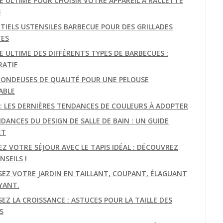
DE ULTIME POUR CHOISIR VOTRE APPAREIL À RACLETTE
3
NTIELS USTENSILES BARBECUE POUR DES GRILLADES
TES
E ULTIME DES DIFFÉRENTS TYPES DE BARBECUES :
ATIF
TONDEUSES DE QUALITÉ POUR UNE PELOUSE
ABLE
E: LES DERNIÈRES TENDANCES DE COULEURS À ADOPTER
DANCES DU DESIGN DE SALLE DE BAIN : UN GUIDE
ET
EZ VOTRE SÉJOUR AVEC LE TAPIS IDÉAL : DÉCOUVREZ
SEILS !
SEZ VOTRE JARDIN EN TAILLANT, COUPANT, ÉLAGUANT
YANT.
EZ LA CROISSANCE : ASTUCES POUR LA TAILLE DES
S