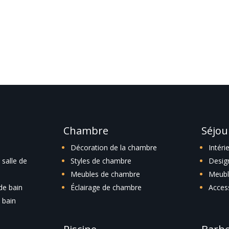
he ou utilisez le panneau de navigation ci-dessus pour localiser l'art
Chambre
Séjou
Décoration de la chambre
Intéri
salle de
Styles de chambre
Desig
Meubles de chambre
Meubl
 de bain
Éclairage de chambre
Acces
 bain