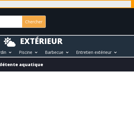
EXTÉRIEUR

rdin
Piscine
Barbecue
Entretien extérieur
e détente aquatique