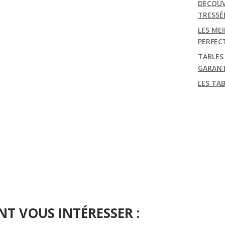
DÉCOUV
TRESSÉ
LES MEI
PERFEC
TABLES
GARANT
LES TA
NT VOUS INTÉRESSER :