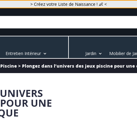
> Créez votre Liste de Naissance ! 👶 <
Entretien Intérieur
Jardin
Mobilier de Ja
 Piscine
>
Plongez dans l’univers des jeux piscine pour un
’UNIVERS
E POUR UNE
QUE