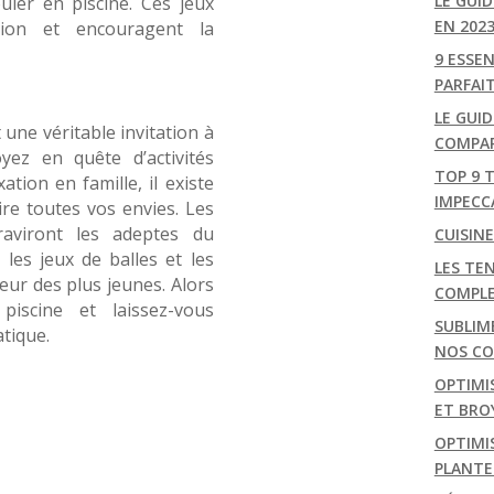
LE GUI
uler en piscine. Ces jeux
EN 202
tion et encouragent la
9 ESSE
PARFAI
LE GUID
 une véritable invitation à
COMPAR
yez en quête d’activités
TOP 9 
tion en famille, il existe
IMPECC
ire toutes vos envies. Les
raviront les adeptes du
CUISIN
 les jeux de balles et les
LES TEN
eur des plus jeunes. Alors
COMPL
piscine et laissez-vous
SUBLIM
tique.
NOS CON
OPTIMI
ET BRO
OPTIMIS
PLANTE