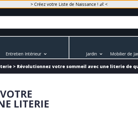
> Créez votre Liste de Naissance ! 👶 <
Entretien Intérieur
Jardin
Mobilier de Ja
iterie
>
Révolutionnez votre sommeil avec une literie de q
 VOTRE
E LITERIE