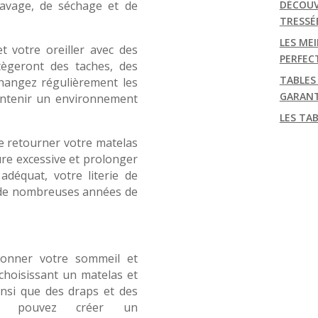
 lavage, de séchage et de
DÉCOUV
TRESSÉ
LES MEI
 votre oreiller avec des
PERFEC
tègeront des taches, des
TABLES
Changez régulièrement les
GARANT
aintenir un environnement
LES TA
de retourner votre matelas
ure excessive et prolonger
adéquat, votre literie de
 de nombreuses années de
tionner votre sommeil et
 choisissant un matelas et
insi que des draps et des
ous pouvez créer un