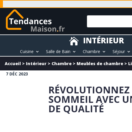
INTÉRIEUR

Cuisine
Salle de Bain
Chambre
Séjour
Accueil
>
Intérieur
>
Chambre
>
Meubles de chambre
>
L
7 DÉC 2023
RÉVOLUTIONNEZ
SOMMEIL AVEC UN
DE QUALITÉ