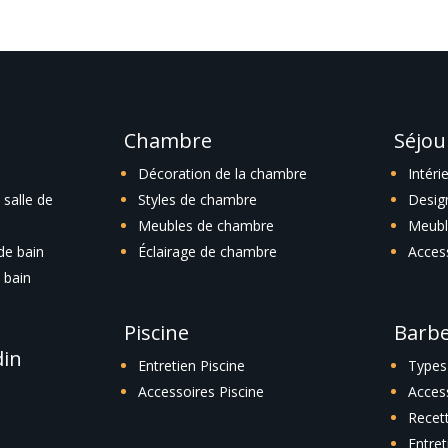
Chambre
Séjou
Décoration de la chambre
Intéri
salle de
Styles de chambre
Desig
Meubles de chambre
Meubl
 de bain
Éclairage de chambre
Acces
 bain
Piscine
Barb
din
Entretien Piscine
Types
Accessoires Piscine
Acces
Recet
Entre