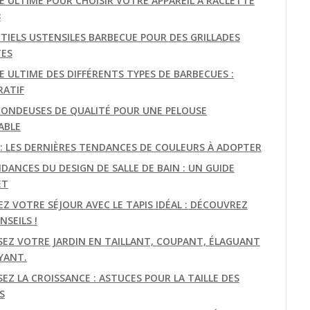
DE ULTIME POUR CHOISIR VOTRE APPAREIL À RACLETTE
3
NTIELS USTENSILES BARBECUE POUR DES GRILLADES
TES
E ULTIME DES DIFFÉRENTS TYPES DE BARBECUES :
ATIF
TONDEUSES DE QUALITÉ POUR UNE PELOUSE
ABLE
E: LES DERNIÈRES TENDANCES DE COULEURS À ADOPTER
DANCES DU DESIGN DE SALLE DE BAIN : UN GUIDE
ET
EZ VOTRE SÉJOUR AVEC LE TAPIS IDÉAL : DÉCOUVREZ
SEILS !
SEZ VOTRE JARDIN EN TAILLANT, COUPANT, ÉLAGUANT
YANT.
EZ LA CROISSANCE : ASTUCES POUR LA TAILLE DES
S