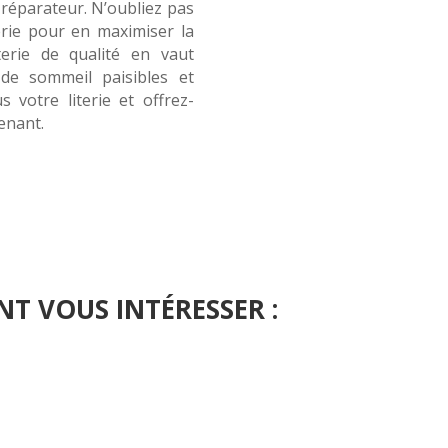
réparateur. N’oubliez pas
terie pour en maximiser la
terie de qualité en vaut
de sommeil paisibles et
s votre literie et offrez-
enant.
NT VOUS INTÉRESSER :
he ou utilisez le panneau de navigation ci-dessus pour localiser l'art