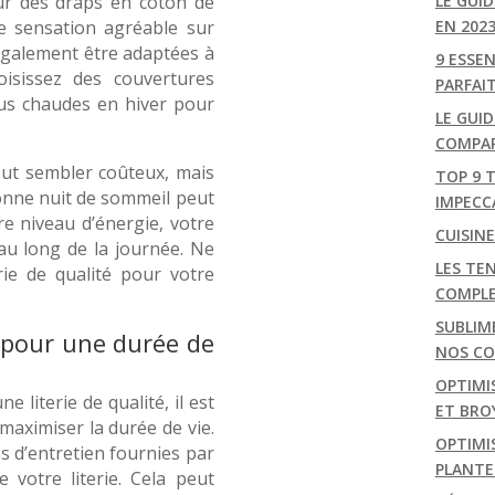
ur des draps en coton de
LE GUI
ne sensation agréable sur
EN 202
également être adaptées à
9 ESSE
isissez des couvertures
PARFAI
lus chaudes en hiver pour
LE GUID
COMPAR
peut sembler coûteux, mais
TOP 9 
bonne nuit de sommeil peut
IMPECC
re niveau d’énergie, votre
CUISIN
au long de la journée. Ne
LES TEN
rie de qualité pour votre
COMPL
SUBLIM
e pour une durée de
NOS CON
OPTIMI
 literie de qualité, il est
ET BRO
maximiser la durée de vie.
OPTIMIS
s d’entretien fournies par
PLANTE
 votre literie. Cela peut