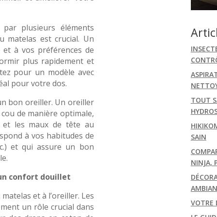
e par plusieurs éléments
Artic
u matelas est crucial. Un
INSECT
 et à vos préférences de
CONTRÔ
ormir plus rapidement et
Optez pour un modèle avec
ASPIRA
al pour votre dos.
NETTOY
TOUT S
n bon oreiller. Un oreiller
HYDRO
e cou de manière optimale,
es et les maux de tête au
HIKIKO
respond à vos habitudes de
SAIN
tc.) et qui assure un bon
COMPARA
le.
NINJA, 
n confort douillet
DÉCORA
AMBIAN
 matelas et à l’oreiller. Les
VOTRE 
ement un rôle crucial dans