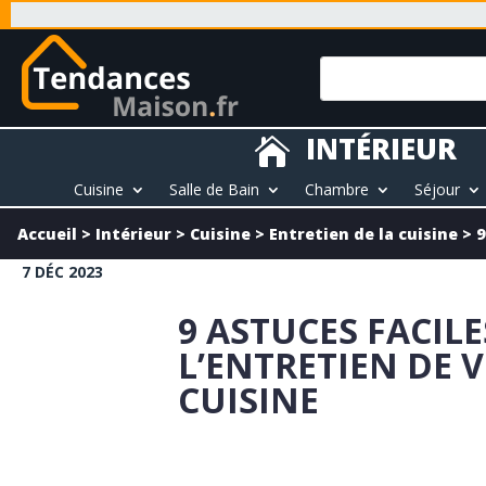
INTÉRIEUR

Cuisine
Salle de Bain
Chambre
Séjour
Accueil
>
Intérieur
>
Cuisine
>
Entretien de la cuisine
>
9
7 DÉC 2023
9 ASTUCES FACIL
L’ENTRETIEN DE 
CUISINE