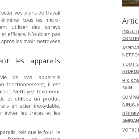
ecter vos plans de travail
Artic
éliminer tous les micro-
nt utiliser des sprays
INSECT
et efficace. N’oubliez pas
CONTRÔ
 après les avoir nettoyées
ASPIRA
NETTOY
ent les appareils
TOUT S
HYDRO
vie de vos appareils
HIKIKO
n fonctionnement, il est
SAIN
ment. Nettoyez l’extérieur
COMPARA
e et utilisez un produit
NINJA, 
eils en acier inoxydable,
r éviter les traces et les
DÉCORA
AMBIAN
VOTRE 
reils, tels que le four, le