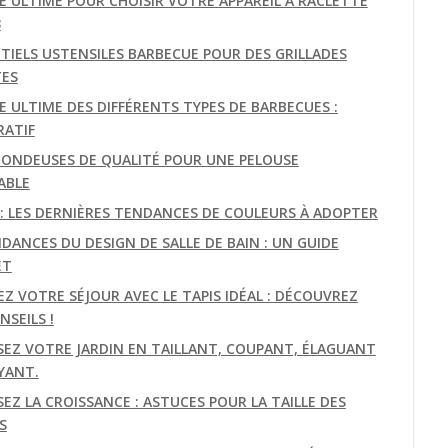
DE ULTIME POUR CHOISIR VOTRE APPAREIL À RACLETTE
3
NTIELS USTENSILES BARBECUE POUR DES GRILLADES
TES
E ULTIME DES DIFFÉRENTS TYPES DE BARBECUES :
ATIF
TONDEUSES DE QUALITÉ POUR UNE PELOUSE
ABLE
E: LES DERNIÈRES TENDANCES DE COULEURS À ADOPTER
DANCES DU DESIGN DE SALLE DE BAIN : UN GUIDE
ET
EZ VOTRE SÉJOUR AVEC LE TAPIS IDÉAL : DÉCOUVREZ
SEILS !
SEZ VOTRE JARDIN EN TAILLANT, COUPANT, ÉLAGUANT
YANT.
EZ LA CROISSANCE : ASTUCES POUR LA TAILLE DES
S