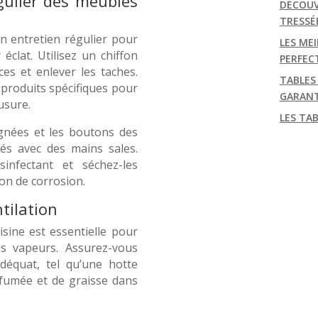
gulier des meubles
DÉCOUV
TRESSÉ
n entretien régulier pour
LES MEI
éclat. Utilisez un chiffon
PERFEC
es et enlever les taches.
TABLES
s produits spécifiques pour
GARANT
usure.
LES TA
ignées et les boutons des
és avec des mains sales.
infectant et séchez-les
on de corrosion.
tilation
sine est essentielle pour
es vapeurs. Assurez-vous
déquat, tel qu’une hotte
 fumée et de graisse dans