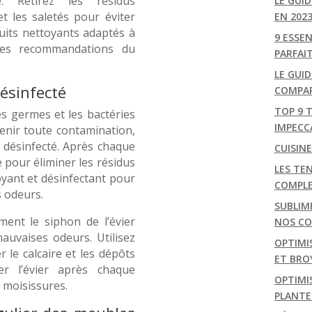
le. Retirez les résidus
LE GUI
et les saletés pour éviter
EN 202
duits nettoyants adaptés à
9 ESSE
 les recommandations du
PARFAI
LE GUID
désinfecté
COMPAR
TOP 9 
es germes et les bactéries
IMPECC
enir toute contamination,
t désinfecté. Après chaque
CUISIN
de pour éliminer les résidus
LES TEN
oyant et désinfectant pour
COMPL
s odeurs.
SUBLIM
ment le siphon de l’évier
NOS CON
mauvaises odeurs. Utilisez
OPTIMI
 le calcaire et les dépôts
ET BRO
er l’évier après chaque
OPTIMIS
 moisissures.
PLANTE