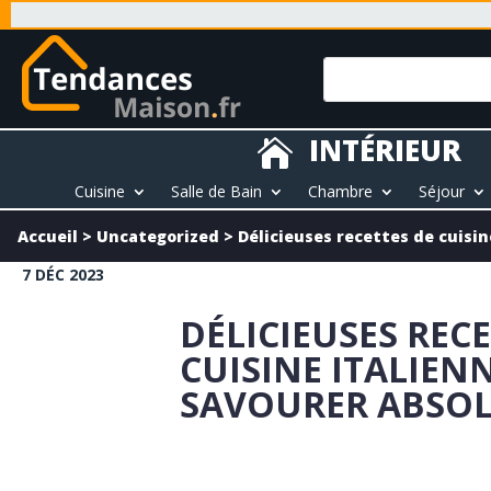
INTÉRIEUR

Cuisine
Salle de Bain
Chambre
Séjour
Accueil
>
Uncategorized
>
Délicieuses recettes de cuisi
7 DÉC 2023
DÉLICIEUSES RECE
CUISINE ITALIENN
SAVOURER ABSO