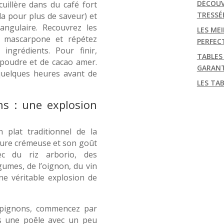
DÉCOUV
cuillère dans du café fort
TRESSÉ
a pour plus de saveur) et
angulaire. Recouvrez les
LES MEI
u mascarpone et répétez
PERFEC
ingrédients. Pour finir,
TABLES
poudre et de cacao amer.
GARANT
quelques heures avant de
LES TA
ns : une explosion
 plat traditionnel de la
xture crémeuse et son goût
ec du riz arborio, des
gumes, de l’oignon, du vin
ne véritable explosion de
mpignons, commencez par
ns une poêle avec un peu