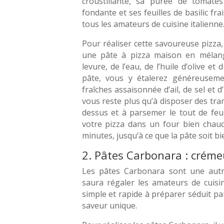
croustillante, sa purée de tomates
fondante et ses feuilles de basilic frais
tous les amateurs de cuisine italienne
Pour réaliser cette savoureuse pizza, 
une pâte à pizza maison en mélang
levure, de l’eau, de l’huile d’olive et 
pâte, vous y étalerez généreusem
fraîches assaisonnée d’ail, de sel et d’h
vous reste plus qu’à disposer des tra
dessus et à parsemer le tout de feui
votre pizza dans un four bien chau
minutes, jusqu’à ce que la pâte soit bi
2. Pâtes Carbonara : créme
Les pâtes Carbonara sont une autre 
saura régaler les amateurs de cuisin
simple et rapide à préparer séduit p
saveur unique.