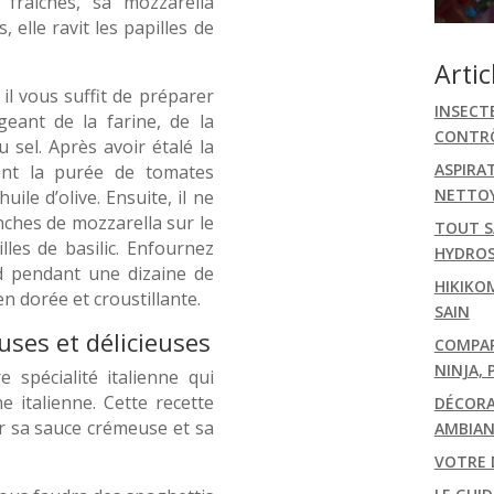
 fraîches, sa mozzarella
, elle ravit les papilles de
.
Artic
il vous suffit de préparer
INSECT
eant de la farine, de la
CONTRÔ
du sel. Après avoir étalé la
ASPIRA
ent la purée de tomates
NETTOY
uile d’olive. Ensuite, il ne
nches de mozzarella sur le
TOUT S
lles de basilic. Enfournez
HYDRO
d pendant une dizaine de
HIKIKO
en dorée et croustillante.
SAIN
uses et délicieuses
COMPARA
NINJA, 
spécialité italienne qui
e italienne. Cette recette
DÉCORA
ar sa sauce crémeuse et sa
AMBIAN
VOTRE 