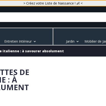
> Créez votre Liste de Naissance ! 👶 <
Entretien Intérieur
Jardin
Mobilier de Ja
ne italienne : à savourer absolument
TTES DE
E : À
LUMENT