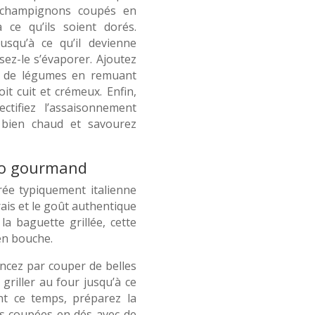
es champignons coupés en
à ce qu’ils soient dorés.
usqu’à ce qu’il devienne
ssez-le s’évaporer. Ajoutez
on de légumes en remuant
it cuit et crémeux. Enfin,
ctifiez l’assaisonnement
o bien chaud et savourez
sto gourmand
rée typiquement italienne
frais et le goût authentique
 la baguette grillée, cette
en bouche.
ncez par couper de belles
griller au four jusqu’à ce
ant ce temps, préparez la
s coupées en dés avec de