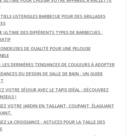
DE ULTIME POUR CHOISIR VOTRE APPAREIL À RACLETTE
3
NTIELS USTENSILES BARBECUE POUR DES GRILLADES
TES
E ULTIME DES DIFFÉRENTS TYPES DE BARBECUES :
ATIF
TONDEUSES DE QUALITÉ POUR UNE PELOUSE
ABLE
E: LES DERNIÈRES TENDANCES DE COULEURS À ADOPTER
DANCES DU DESIGN DE SALLE DE BAIN : UN GUIDE
ET
EZ VOTRE SÉJOUR AVEC LE TAPIS IDÉAL : DÉCOUVREZ
SEILS !
SEZ VOTRE JARDIN EN TAILLANT, COUPANT, ÉLAGUANT
YANT.
EZ LA CROISSANCE : ASTUCES POUR LA TAILLE DES
S