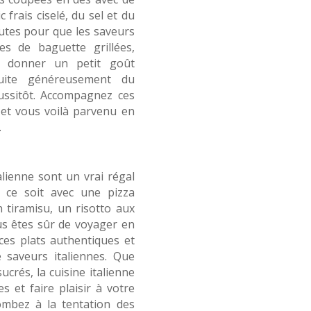
ic frais ciselé, du sel et du
utes pour que les saveurs
es de baguette grillées,
ur donner un petit goût
suite généreusement du
ussitôt. Accompagnez ces
n et vous voilà parvenu en
.
alienne sont un vrai régal
 ce soit avec une pizza
 tiramisu, un risotto aux
s êtes sûr de voyager en
 ces plats authentiques et
 saveurs italiennes. Que
crés, la cuisine italienne
es et faire plaisir à votre
combez à la tentation des