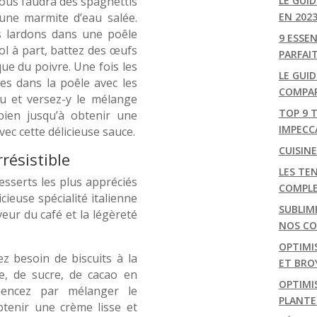
vous faudra des spaghettis
LE GUI
une marmite d’eau salée.
EN 202
s lardons dans une poêle
9 ESSE
ol à part, battez des œufs
PARFAI
ue du poivre. Une fois les
LE GUID
les dans la poêle avec les
COMPAR
feu et versez-y le mélange
TOP 9 
ien jusqu’à obtenir une
IMPECC
ec cette délicieuse sauce.
CUISIN
résistible
LES TEN
esserts les plus appréciés
COMPL
cieuse spécialité italienne
SUBLIM
eur du café et la légèreté
NOS CON
OPTIMI
z besoin de biscuits à la
ET BRO
ne, de sucre, de cacao en
OPTIMIS
encez par mélanger le
PLANTE
tenir une crème lisse et