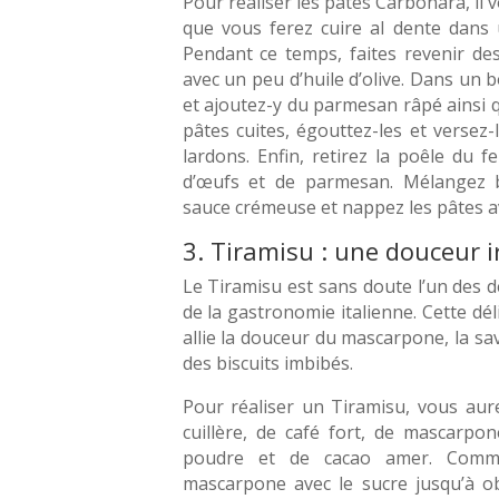
Pour réaliser les pâtes Carbonara, il 
que vous ferez cuire al dente dans 
Pendant ce temps, faites revenir de
avec un peu d’huile d’olive. Dans un b
et ajoutez-y du parmesan râpé ainsi q
pâtes cuites, égouttez-les et versez-
lardons. Enfin, retirez la poêle du 
d’œufs et de parmesan. Mélangez b
sauce crémeuse et nappez les pâtes av
3. Tiramisu : une douceur ir
Le Tiramisu est sans doute l’un des d
de la gastronomie italienne. Cette déli
allie la douceur du mascarpone, la sav
des biscuits imbibés.
Pour réaliser un Tiramisu, vous aure
cuillère, de café fort, de mascarpo
poudre et de cacao amer. Comm
mascarpone avec le sucre jusqu’à ob