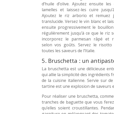
d’huile d’olive. Ajoutez ensuite l
lamelles et laissez-les cuire jusqu’
Ajoutez le riz arborio et remuez j
translucide. Versez le vin blanc et lai
ensuite progressivement le bouill
régulièrement jusqu’à ce que le riz so
incorporez le parmesan râpé et re
selon vos goûts. Servez le risott
toutes les saveurs de l’Italie.
5. Bruschetta : un antipa
La bruschetta est une délicieuse ent
qui allie la simplicité des ingrédients 
de la cuisine italienne. Servie sur de
tartine est une explosion de saveurs 
Pour réaliser une bruschetta, comme
tranches de baguette que vous ferez 
qu’elles soient croustillantes. Pend
garniture en mélangeant des tomate