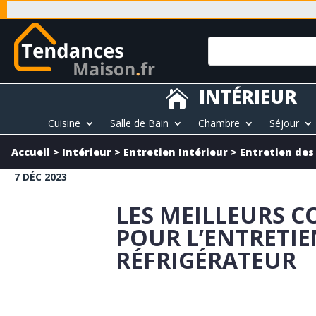
INTÉRIEUR

Cuisine
Salle de Bain
Chambre
Séjour
Accueil
>
Intérieur
>
Entretien Intérieur
>
Entretien des
7 DÉC 2023
LES MEILLEURS C
POUR L’ENTRETIE
RÉFRIGÉRATEUR