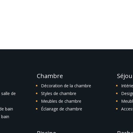
he ou utilisez le panneau de navigation ci-dessus pour localiser l'art
Chambre
Séjou
Décoration de la chambre
Intéri
salle de
Styles de chambre
Desig
Meubles de chambre
Meubl
 de bain
Éclairage de chambre
Acces
 bain