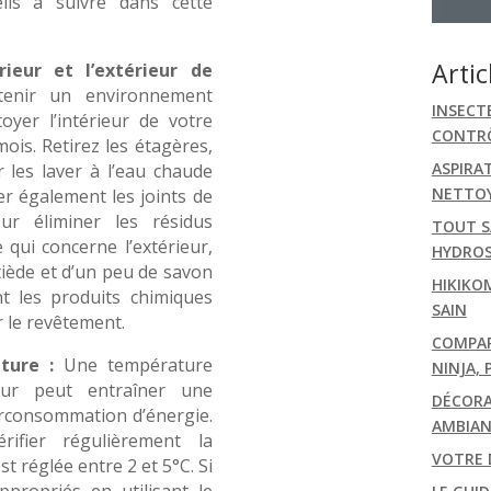
eils à suivre dans cette
Artic
rieur et l’extérieur de
enir un environnement
INSECT
oyer l’intérieur de votre
CONTRÔ
ois. Retirez les étagères,
ASPIRA
r les laver à l’eau chaude
NETTOY
r également les joints de
r éliminer les résidus
TOUT S
 qui concerne l’extérieur,
HYDRO
tiède et d’un peu de savon
HIKIKO
t les produits chimiques
SAIN
 le revêtement.
COMPARA
ture :
Une température
NINJA, 
eur peut entraîner une
DÉCORA
urconsommation d’énergie.
AMBIAN
ifier régulièrement la
VOTRE 
t réglée entre 2 et 5°C. Si
ppropriés en utilisant le