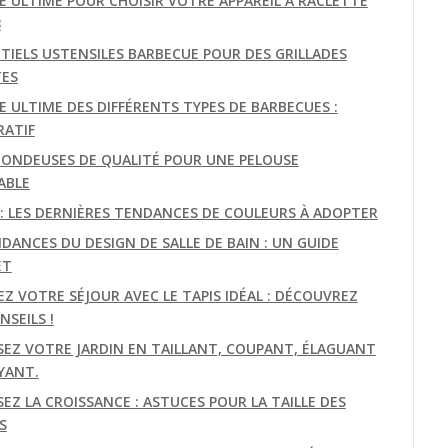
DE ULTIME POUR CHOISIR VOTRE APPAREIL À RACLETTE
3
NTIELS USTENSILES BARBECUE POUR DES GRILLADES
TES
E ULTIME DES DIFFÉRENTS TYPES DE BARBECUES :
ATIF
TONDEUSES DE QUALITÉ POUR UNE PELOUSE
ABLE
E: LES DERNIÈRES TENDANCES DE COULEURS À ADOPTER
DANCES DU DESIGN DE SALLE DE BAIN : UN GUIDE
ET
EZ VOTRE SÉJOUR AVEC LE TAPIS IDÉAL : DÉCOUVREZ
SEILS !
SEZ VOTRE JARDIN EN TAILLANT, COUPANT, ÉLAGUANT
YANT.
EZ LA CROISSANCE : ASTUCES POUR LA TAILLE DES
S