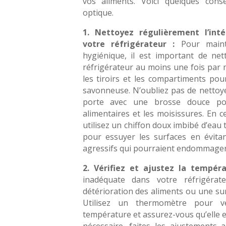
vos aliments. Voici quelques cons
optique.
1. Nettoyez régulièrement l’inté
votre réfrigérateur :
Pour maint
hygiénique, il est important de nett
réfrigérateur au moins une fois par m
les tiroirs et les compartiments pou
savonneuse. N’oubliez pas de nettoye
porte avec une brosse douce pou
alimentaires et les moisissures. En ce
utilisez un chiffon doux imbibé d’eau 
pour essuyer les surfaces en évitan
agressifs qui pourraient endommager
2. Vérifiez et ajustez la tempéra
inadéquate dans votre réfrigérat
détérioration des aliments ou une s
Utilisez un thermomètre pour vér
température et assurez-vous qu’elle es
nécessaire, faites les ajustements a