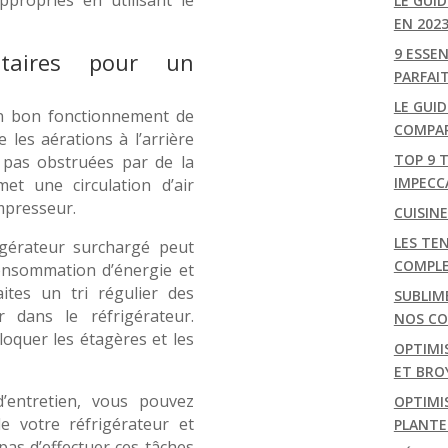
LE GUI
EN 202
9 ESSE
ntaires pour un
PARFAI
LE GUID
 bon fonctionnement de
COMPAR
 les aérations à l’arrière
TOP 9 
 pas obstruées par de la
IMPECC
et une circulation d’air
mpresseur.
CUISIN
LES TEN
gérateur surchargé peut
COMPL
onsommation d’énergie et
ites un tri régulier des
SUBLIM
r dans le réfrigérateur.
NOS CON
oquer les étagères et les
OPTIMI
ET BRO
d’entretien, vous pouvez
OPTIMIS
e votre réfrigérateur et
PLANTE
pas d’effectuer ces tâches