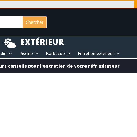
EXTÉRIEUR

rdin
Piscine
Barbecue
Entretien extérieur
urs conseils pour l’entretien de votre réfrigérateur