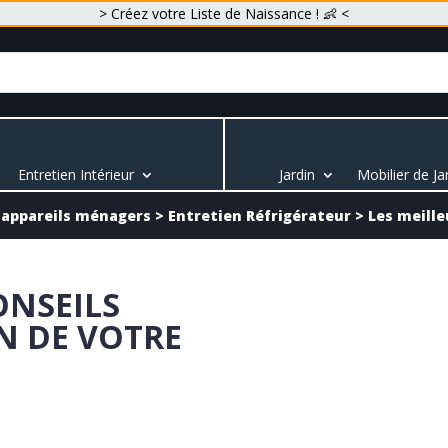
> Créez votre Liste de Naissance ! 👶 <
Entretien Intérieur
Jardin
Mobilier de Ja
 appareils ménagers
>
Entretien Réfrigérateur
>
Les meille
ONSEILS
N DE VOTRE