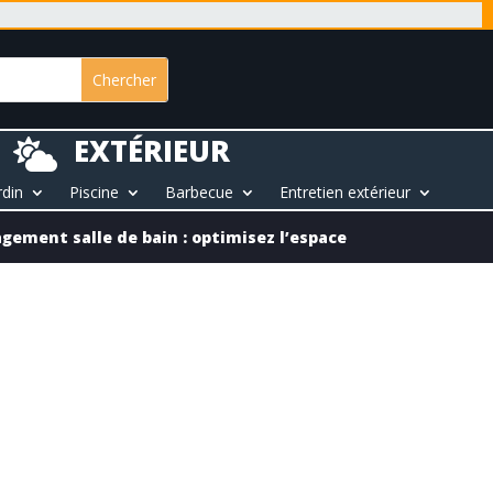
EXTÉRIEUR

rdin
Piscine
Barbecue
Entretien extérieur
agement salle de bain : optimisez l’espace