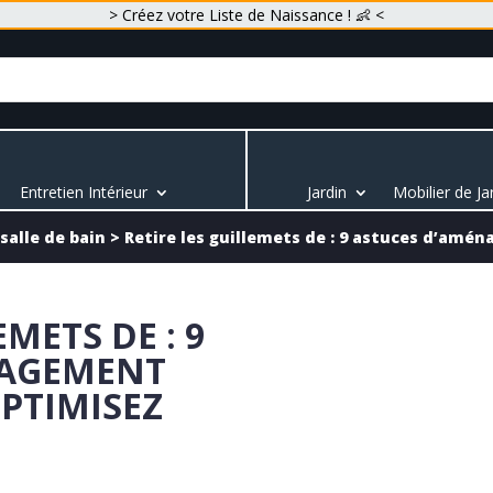
> Créez votre Liste de Naissance ! 👶 <
Entretien Intérieur
Jardin
Mobilier de Ja
alle de bain
>
Retire les guillemets de : 9 astuces d’amén
EMETS DE : 9
NAGEMENT
OPTIMISEZ