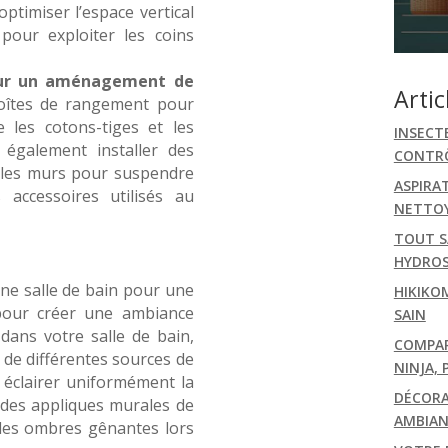
ptimiser l’espace vertical
 pour exploiter les coins
pour un aménagement de
Artic
boîtes de rangement pour
e les cotons-tiges et les
INSECT
 également installer des
CONTRÔ
r les murs pour suspendre
ASPIRA
s accessoires utilisés au
NETTOY
TOUT S
HYDRO
une salle de bain pour une
HIKIKO
 pour créer une ambiance
SAIN
 dans votre salle de bain,
COMPARA
 de différentes sources de
NINJA, 
r éclairer uniformément la
DÉCORA
c des appliques murales de
AMBIAN
 les ombres gênantes lors