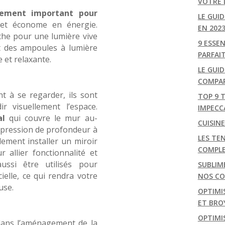
VOTRE 
lement important pour
LE GUI
et économe en énergie.
EN 202
che pour une lumière vive
9 ESSE
 et des ampoules à lumière
PARFAI
et relaxante.
LE GUID
COMPAR
t à se regarder, ils sont
TOP 9 
r visuellement l’espace.
IMPECC
al
qui couvre le mur au-
CUISIN
pression de profondeur à
LES TEN
lement installer un miroir
COMPL
 allier fonctionnalité et
ussi être utilisés pour
SUBLIM
icielle, ce qui rendra votre
NOS CON
use.
OPTIMI
ET BRO
s
OPTIMIS
 dans l’aménagement de la