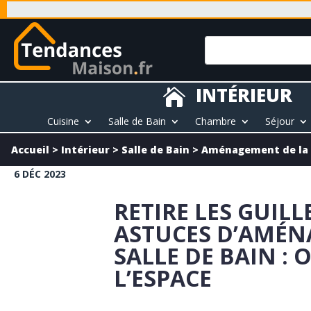
INTÉRIEUR

Cuisine
Salle de Bain
Chambre
Séjour
Accueil
>
Intérieur
>
Salle de Bain
>
Aménagement de la s
6 DÉC 2023
RETIRE LES GUILL
ASTUCES D’AMÉ
SALLE DE BAIN : 
L’ESPACE