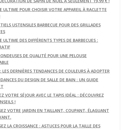
DÉCORATION DE SAPIN DE NOËL À SEULEMENT 19,99 € !
DE ULTIME POUR CHOISIR VOTRE APPAREIL À RACLETTE
3
NTIELS USTENSILES BARBECUE POUR DES GRILLADES
TES
E ULTIME DES DIFFÉRENTS TYPES DE BARBECUES :
ATIF
TONDEUSES DE QUALITÉ POUR UNE PELOUSE
ABLE
E: LES DERNIÈRES TENDANCES DE COULEURS À ADOPTER
DANCES DU DESIGN DE SALLE DE BAIN : UN GUIDE
ET
EZ VOTRE SÉJOUR AVEC LE TAPIS IDÉAL : DÉCOUVREZ
SEILS !
SEZ VOTRE JARDIN EN TAILLANT, COUPANT, ÉLAGUANT
YANT.
EZ LA CROISSANCE : ASTUCES POUR LA TAILLE DES