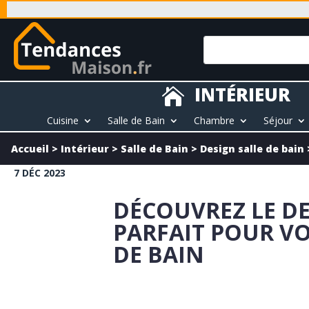
INTÉRIEUR

Cuisine
Salle de Bain
Chambre
Séjour
Accueil
>
Intérieur
>
Salle de Bain
>
Design salle de bain
7 DÉC 2023
DÉCOUVREZ LE D
PARFAIT POUR VO
DE BAIN