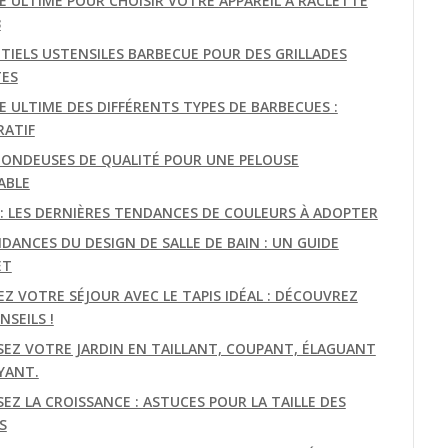
DE ULTIME POUR CHOISIR VOTRE APPAREIL À RACLETTE
3
NTIELS USTENSILES BARBECUE POUR DES GRILLADES
TES
E ULTIME DES DIFFÉRENTS TYPES DE BARBECUES :
ATIF
TONDEUSES DE QUALITÉ POUR UNE PELOUSE
ABLE
E: LES DERNIÈRES TENDANCES DE COULEURS À ADOPTER
DANCES DU DESIGN DE SALLE DE BAIN : UN GUIDE
ET
EZ VOTRE SÉJOUR AVEC LE TAPIS IDÉAL : DÉCOUVREZ
SEILS !
SEZ VOTRE JARDIN EN TAILLANT, COUPANT, ÉLAGUANT
YANT.
EZ LA CROISSANCE : ASTUCES POUR LA TAILLE DES
S