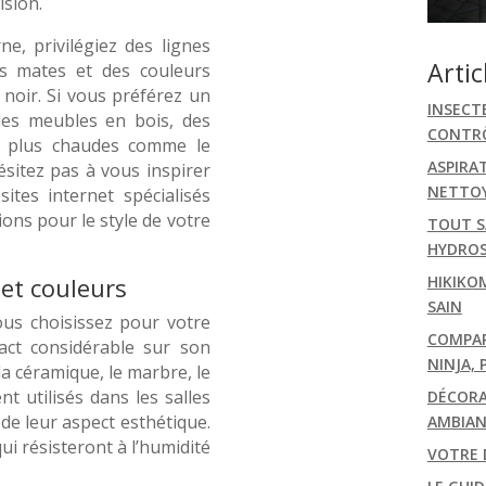
ision.
e, privilégiez des lignes
Artic
ns mates et des couleurs
 noir. Si vous préférez un
INSECT
 des meubles en bois, des
CONTRÔ
rs plus chaudes comme le
ASPIRA
ésitez pas à vous inspirer
NETTOY
tes internet spécialisés
ions pour le style de votre
TOUT S
HYDRO
 et couleurs
HIKIKO
SAIN
ous choisissez pour votre
COMPARA
act considérable sur son
NINJA, 
la céramique, le marbre, le
nt utilisés dans les salles
DÉCORA
 de leur aspect esthétique.
AMBIAN
i résisteront à l’humidité
VOTRE 