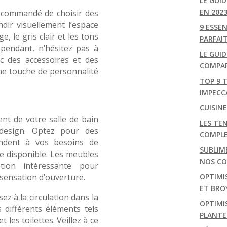
LE GUI
EN 202
 recommandé de choisir des
ndir visuellement l’espace
9 ESSE
e, le gris clair et les tons
PARFAI
ependant, n’hésitez pas à
LE GUID
c des accessoires et des
COMPAR
ne touche de personnalité
TOP 9 
IMPECC
CUISIN
ent de votre salle de bain
LES TEN
design. Optez pour des
COMPL
ondent à vos besoins de
SUBLIM
ce disponible. Les meubles
NOS CON
ion intéressante pour
 sensation d’ouverture.
OPTIMI
ET BRO
z à la circulation dans la
OPTIMIS
 différents éléments tels
PLANTE
 les toilettes. Veillez à ce