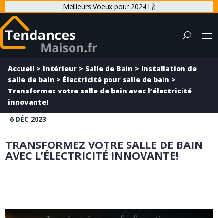
Meilleurs Voeux pour 2024 ! 🍾
Accueil
>
Intérieur
>
Salle de Bain
>
Installation de
salle de bain
>
Électricité pour salle de bain
>
Transformez votre salle de bain avec l’électricité
innovante!
6 DÉC 2023
TRANSFORMEZ VOTRE SALLE DE BAIN
AVEC L’ÉLECTRICITÉ INNOVANTE!