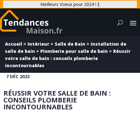
Meilleurs Voeux pour 2024 ! 🍾
Accueil
>
Intérieur
>
Salle de Bain
>
Installation de
salle de bain
>
Plomberie pour salle de bain
>
Réussir
votre salle de bain : conseils plomberie
incontournables
7 DÉC 2023
RÉUSSIR VOTRE SALLE DE BAIN :
CONSEILS PLOMBERIE
INCONTOURNABLES